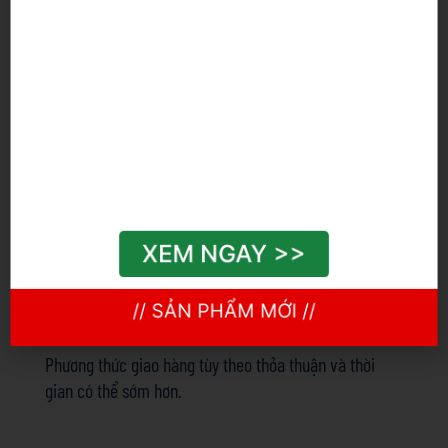
Đóng gói
Phuy 200Kg, Bồn 1 Tấn
Thời gian giao hàng
Số lượng
1-
1001-
>5000
(kilogam)
1000
5000
XEM NGAY >>
Thời gian giao
5
10
12-15
hàng (ngày)
// SẢN PHẨM MỚI //
Phương thức giao hàng
tùy theo thỏa thuận và thời
gian có thể sớm hơn.