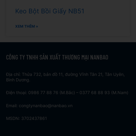
Keo Bột Bồi Giấy NB51
XEM THÊM »
CÔNG TY TNHH SẢN XUẤT THƯƠNG MẠI NANBAO
Địa chỉ: Thửa 732, bản đồ 11, đường Vĩnh Tân 21, Tân Uyên,
Bình Dương.
Điện thoại: 0986 77 88 76 (M.Bắc) – 0377 68 88 93 (M.Nam)
Email: congtynanbao@nanbao.vn
MSDN: 3702437861
T
F
D
Y
P
M