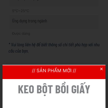
5℃~25℃
Ứng dụng trong ngành
Được dùng
* Vui lòng liên hệ để biết thông số chi tiết phù hợp với nhu
cầu của bạn.
// SẢN PHẨM MỚI //
Khả năng sản xuất
KEO BỘT BỒI GIẤY
10.000 tấn/năm
Quy cách đóng gói & giao hàng