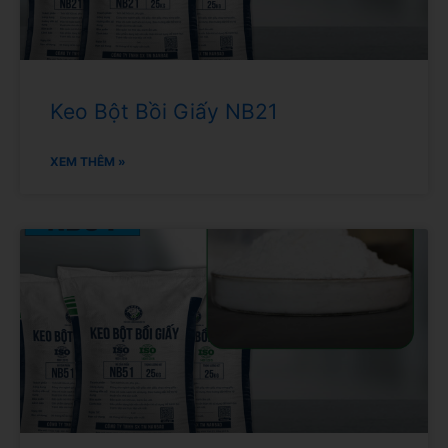
Keo Bột Bồi Giấy NB21
XEM THÊM »