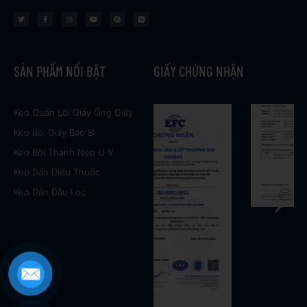
w
a
r
o
i
e
i
c
i
u
n
d
t
e
b
t
t
i
t
b
b
u
e
u
e
o
b
b
r
m
r
o
l
e
e
k
e
s
t
SẢN PHẨM NỔI BẬT
GIẤY CHỨNG NHẬN
Keo Quấn Lõi Giấy Ống Giấy
Keo Bồi Giấy Bao Bì
Keo Bồi Thanh Nẹp U V
Keo Dán Điếu Thuốc
Keo Dán Đầu Lọc