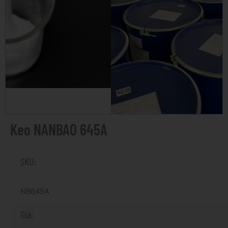
Keo NANBAO 645A
SKU:
NB645A
Giá: