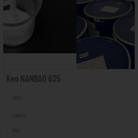
Keo NANBAO 635
SKU:
NB635
Giá: