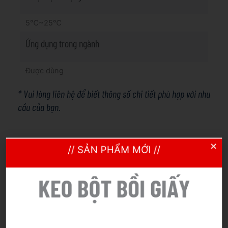
5℃~25℃
Ứng dụng trong ngành
Được dùng
* Vui lòng liên hệ để biết thông số chi tiết phù hợp với nhu
cầu của bạn.
// SẢN PHẨM MỚI //
Khả năng sản xuất
KEO BỘT BỒI GIẤY
10.000 tấn/năm
Quy cách đóng gói & giao hàng