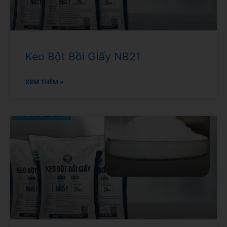
Keo Bột Bồi Giấy NB21
XEM THÊM »