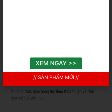
Đóng gói
Thùng 20Kg, Phuy 50Kg
Thời gian giao hàng
Số lượng
1-
1001-
>5000
(kilogam)
1000
5000
XEM NGAY >>
Thời gian giao
5
10
12-15
hàng (ngày)
// SẢN PHẨM MỚI //
Phương thức giao hàng
tùy theo thỏa thuận và thời
gian có thể sớm hơn.