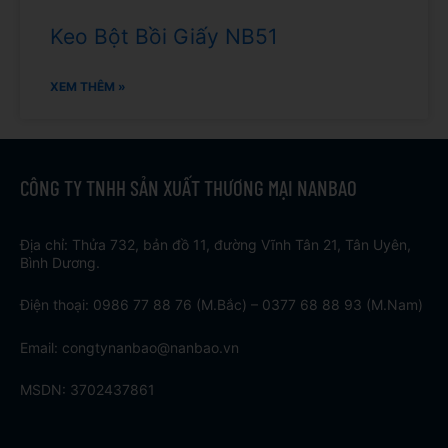
Keo Bột Bồi Giấy NB51
XEM THÊM »
CÔNG TY TNHH SẢN XUẤT THƯƠNG MẠI NANBAO
Địa chỉ: Thửa 732, bản đồ 11, đường Vĩnh Tân 21, Tân Uyên,
Bình Dương.
Điện thoại: 0986 77 88 76 (M.Bắc) – 0377 68 88 93 (M.Nam)
Email: congtynanbao@nanbao.vn
MSDN: 3702437861
T
F
D
Y
P
M