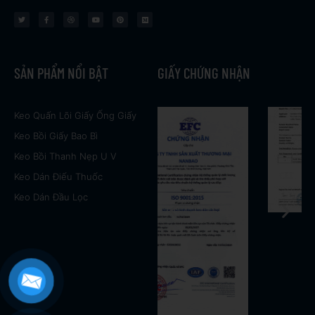
w
a
r
o
i
e
i
c
i
u
n
d
t
e
b
t
t
i
t
b
b
u
e
u
e
o
b
b
r
m
r
o
l
e
e
k
e
s
t
SẢN PHẨM NỔI BẬT
GIẤY CHỨNG NHẬN
Keo Quấn Lõi Giấy Ống Giấy
Keo Bồi Giấy Bao Bì
Keo Bồi Thanh Nẹp U V
Keo Dán Điếu Thuốc
Keo Dán Đầu Lọc