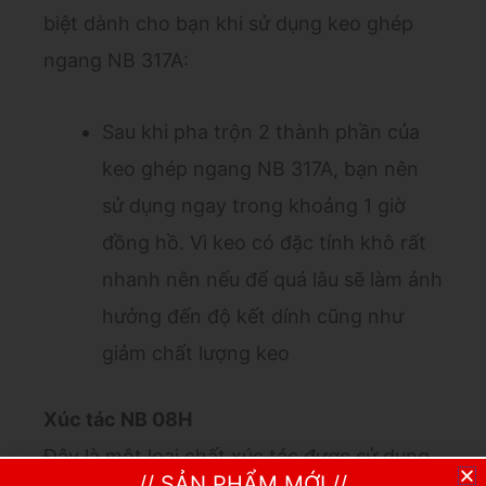
biệt dành cho bạn khi sử dụng keo ghép
ngang NB 317A:
Sau khi pha trộn 2 thành phần của
keo ghép ngang NB 317A, bạn nên
sử dụng ngay trong khoảng 1 giờ
đồng hồ. Vì keo có đặc tính khô rất
nhanh nên nếu để quá lâu sẽ làm ảnh
hưởng đến độ kết dính cũng như
giảm chất lượng keo
Xúc tác NB 08H
Đây là một loại chất xúc tác được sử dụng
// SẢN PHẨM MỚI //