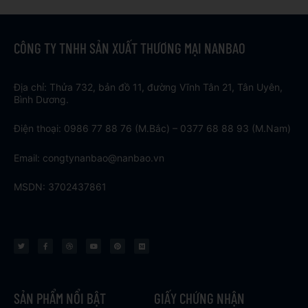
CÔNG TY TNHH SẢN XUẤT THƯƠNG MẠI NANBAO
Địa chỉ: Thửa 732, bản đồ 11, đường Vĩnh Tân 21, Tân Uyên,
Bình Dương.
Điện thoại: 0986 77 88 76 (M.Bắc) – 0377 68 88 93 (M.Nam)
Email: congtynanbao@nanbao.vn
MSDN: 3702437861
T
F
D
Y
P
M
w
a
r
o
i
e
i
c
i
u
n
d
t
e
b
t
t
i
t
b
b
u
e
u
e
o
b
b
r
m
r
o
l
e
e
k
e
s
t
SẢN PHẨM NỔI BẬT
GIẤY CHỨNG NHẬN