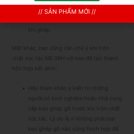
sản phẩm gỗ cao hơn
// SẢN PHẨM MỚI //
Đảm bảo bề mặt gỗ sạch sẽ hơn sau
khi ghép
Mặt khác, bạn cũng cần chú ý khi trộn
chất xúc tác NB 08H với keo để tạo thành
hỗn hợp kết dính:
Hãy tham khảo ý kiến từ những
người có kinh nghiệm hoặc nhà cung
cấp keo ghép gỗ trước khi trộn chất
xúc tác. Lý do là vì không phải loại
keo ghép gỗ nào cũng thích hợp để