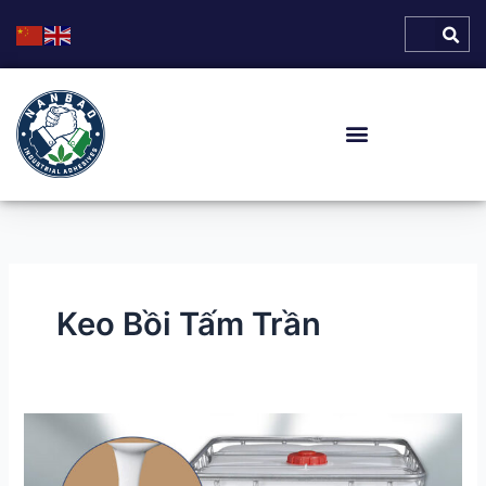
Skip
to
content
Keo Bồi Tấm Trần
Keo
NANBAO
6620