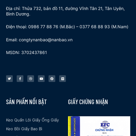
Địa chỉ: Thửa 732, bản đồ 11, đường Vĩnh Tân 21, Tân Uyên,
Bình Dương.
Điện thoại: 0986 77 88 76 (M.Bắc) – 0377 68 88 93 (M.Nam)
Email: congtynanbao@nanbao.vn
MSDN: 3702437861
T
F
D
Y
P
M
w
a
r
o
i
e
i
c
i
u
n
d
t
e
b
t
t
i
t
b
b
u
e
u
e
o
b
b
r
m
r
o
l
e
e
k
e
s
t
SẢN PHẨM NỔI BẬT
GIẤY CHỨNG NHẬN
Keo Quấn Lõi Giấy Ống Giấy
Keo Bồi Giấy Bao Bì